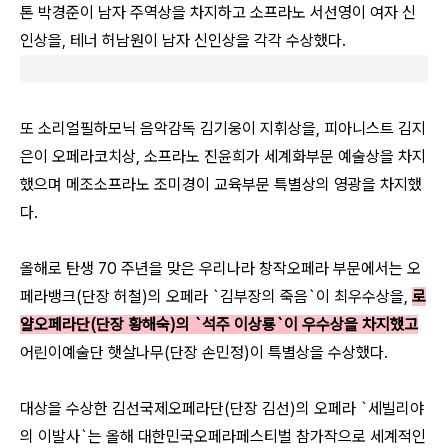
톤 박경준이 남자 주역상을 차지하고 소프라노 서선영이 여자 신
인상을, 테너 허남원이 남자 신인상을 각각 수상했다.
또 소리얼필하모닉 음악감독 김기웅이 지휘상을, 피아니스트 김지
은이 오페라코치상, 소프라노 진윤희가 세계화부문 예술상을 차지
했으며 메조소프라노 조미경이 교육부문 특별상의 영광을 차지했
다.
올해로 탄생 70 주년을 맞은 우리나라 창작오페라 부문에서는 오
페라뱅크(단장 허철)의 오페라 `김부장의 죽음`이 최우수상을,
로
얄오페라단(단장 황해숙)의 `석주 이상룡`이 우수상을 차지했고
어린이예술단 햇살나무(단장 손민정)이 특별상을 수상했다.
대상을 수상한 김선국제오페라단(단장 김선)의 오페라 `세빌리야
의 이발사`는 올해 대한민국오페라페스티벌 참가작으로 세계적인