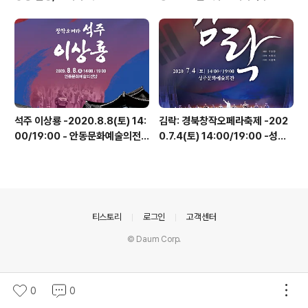
석주 이상룡 -2020.8.8(토) 14:
김락: 경북창작오페라축제 -202
00/19:00 - 안동문화예술의전
0.7.4(토) 14:00/19:00 -성주
당
문화예술회관
의안내
티스토리
로그인
고객센터
© Daum Corp.
0
0