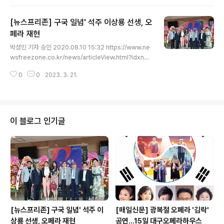
포스터/성주군 제공유튜브 생방송으로도 시청 가능[더팩
트ㅣ성주 =김서업 기자] 경북 성주군은 코로나19.. news.
[뉴스프리존] 구국 일념' 석주 이상룡 선생, 오
tf.co.kr 유튜브 생방송으로도 시청 가능 [더팩트ㅣ성주 =
김서업 기자] 경북 성주군은 코로나19로 중단했던 문화예
페라 재현
글 내용
술회관 운영을 재개한다고 16일 밝혔다. 성주문화예술회
박성민 기자 승인 2020.08.10 15:32 https://www.ne
관은 ‘생활 속 거리두기’ 정부 지침에 따라 철저한 방역 시
wsfreezone.co.kr/news/articleView.html?idxno=
스템을 구축해 16일부터 로얄 오페라단의 창작오페라 ‘리
252111 '구국 일념' 석주 이상룡 선생, 오페라 재현 - 뉴스
어왕’ 공연을 시작한다. 오는 24일..
0
0
2023. 3. 21.
프리존 [충남=뉴스프리존] 박성민기자= \'나라를 다시 찾
겠다\'는 일념으로 전 재산을 독립운동에 바치고 독립정신
을 일깨운 석주 이상룡 선생의 일대기가 지난 8일 안동 문
화예술의 전당 무대에 올랐다 www.newsfreezone.co.
kr - 독립정신 일깨운 석주 이상룡, "나라를 찾기 전에는 내
이 블로그 인기글
유골을 고국으로 가져가지 말라" '나라를 다시 찾겠다'는
일념으로 전 재산을 독립운동에 바치고 독립정신을 일깨운
석주 이상룡 선생의 일대기가 지난 8일 안동 문화예술의
전당 무대에 올랐다./ⓒ로..
[뉴스프리존] 구국 일념' 석주 이
[매일신문] 광복절 오페라 '김락'
상룡 선생, 오페라 재현
공연…15일 대구오페라하우스