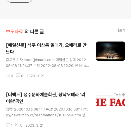
더보기
보도자료
의 다른 글
[매일신문] 석주 이상룡 일대기, 오페라로 만
난다
글 내용
김도훈 기자 hoon@imaeil.com 매일신문 입력 2022-
08-08 11:26:37 수정 2022-08-08 19:20:19 http
s://news.imaeil.com/page/view/202208041447
0
0
2023. 3. 21.
3443109 석주 이상룡 일대기, 오페라로 만난다 창작오페
라 '석주 이상룡' 공연 모습. 로얄오페라단 제공... news.i
maeil.com 창작오페라 ‘석주 이상룡’…13일 안동문화예
[더팩트] 성주문화예술회관, 창작오페라 ‘리
술의전당 창작오페라 '석주 이상룡' 공연 모습. 로얄오페라
단 제공 석주 이상룡 선생의 나라사랑과 희생정신을 그린
어왕’공연
글 내용
로얄오페라단의 창작오페라 '석주 이상룡'이 13일 오후 3
입력: 2020.10.16 08:11 / 수정: 2020.10.16 08:11 htt
시와 7시 안동문화예술의전당 무대에 오른다. 오페라 '석
p://news.tf.co.kr/read/national/1818654.htm 성주
주 이상룡'은 석주 선생 생가인 '임청각' 복원을 기념해 지
문화예술회관, 창작오페라 ‘리어왕’공연 성주문화예술회관
난 2018년 경북도와 로얄..
1
0
2023. 3. 21.
이 16일부터 창작오페라 리어왕을 공연한다.사진은 공연