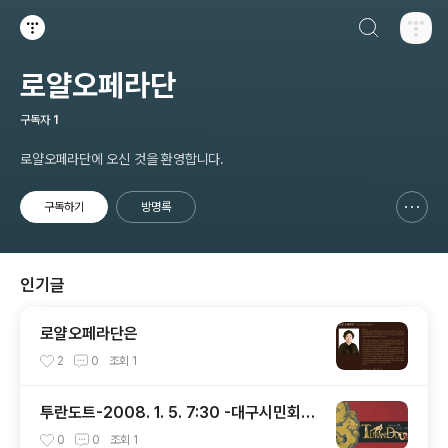
검색하기
티스토리
로얄오페라단
구독자
1
로얄오페라단에 오신 것을 환영합니다.
구독하기
방명록
신고하기 레이어
열기
인기글
로얄오페라단은
2
0
조회
1
투란도트-2008. 1. 5. 7:30 -대구시민회관
대공연장
0
0
조회
1