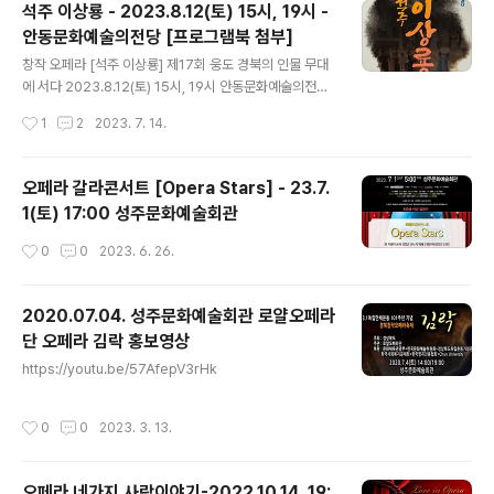
석주 이상룡 - 2023.8.12(토) 15시, 19시 -
안동문화예술의전당 [프로그램북 첨부]
글 내용
창작 오페라 [석주 이상룡] 제17회 웅도 경북의 인물 무대
에 서다 2023.8.12(토) 15시, 19시 안동문화예술의전당
▼ 공연 팜플렛[프로그램북] 다운 받기 ▼
작성시간
1
2
2023. 7. 14.
오페라 갈라콘서트 [Opera Stars] - 23.7.
1(토) 17:00 성주문화예술회관
작성시간
0
0
2023. 6. 26.
2020.07.04. 성주문화예술회관 로얄오페라
단 오페라 김락 홍보영상
글 내용
https://youtu.be/57AfepV3rHk
작성시간
0
0
2023. 3. 13.
오페라 네가지 사랑이야기-2022.10.14. 19: