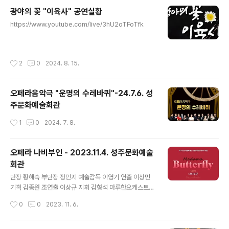
광야의 꽃 "이육사" 공연실황
글 내용
https://www.youtube.com/live/3hU2oTFoTfk
작성시간
2
0
2024. 8. 15.
오페라음악극 "운명의 수레바퀴"-24.7.6. 성
주문화예술회관
작성시간
1
0
2024. 7. 8.
오페라 나비부인 - 2023.11.4. 성주문화예술
회관
글 내용
단장 황해숙 부단장 정민지 예술감독 이영기 연출 이상민
기획 김종원 조연출 이상규 지휘 김형석 마루한오케스트라
합창 상상블 피아노 류지원 출 연 초초상 김 옥 핑커톤 이광
작성시간
0
0
2023. 11. 6.
순 샤플레스 김만수 스즈키 김정화 고로 이현영 본조 임경
섭 신관 김용화 야쿠시데*야마도리 박정현 케이트 양수은
배우 이정민 전석형 아역 황유설