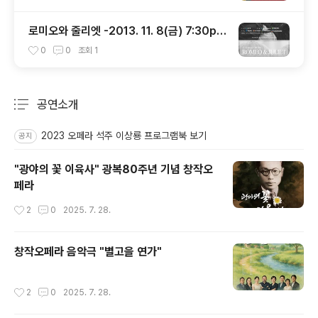
로미오와 줄리엣 -2013. 11. 8(금) 7:30p.
m. -성주문화예술회관
0
0
조회
1
공연소개
분류 전체보기
주요 글 목록
2023 오페라 석주 이상룡 프로그램북 보기
공지
"광야의 꽃 이육사" 광복80주년 기념 창작오
페라
작성시간
2
0
2025. 7. 28.
창작오페라 음악극 "별고을 연가"
작성시간
2
0
2025. 7. 28.