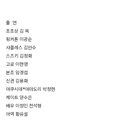
출 연
초초상 김 옥
핑커톤 이광순
샤플레스 김만수
스즈키 김정화
고로 이현영
본조 임경섭
신관 김용화
야쿠시데*야마도리 박정현
케이트 양수은
배우 이정민 전석형
아역 황유설