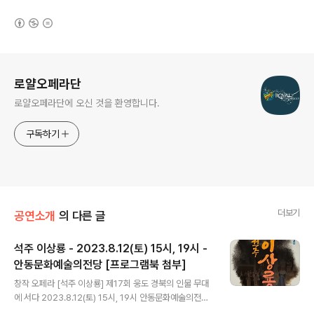
(새창열림)
로그 정보
로얄오페라단
로얄오페라단에 오신 것을 환영합니다.
구독하기
더보기
공연소개
의 다른 글
석주 이상룡 - 2023.8.12(토) 15시, 19시 -
안동문화예술의전당 [프로그램북 첨부]
글 내용
창작 오페라 [석주 이상룡] 제17회 웅도 경북의 인물 무대
에 서다 2023.8.12(토) 15시, 19시 안동문화예술의전당
▼ 공연 팜플렛[프로그램북] 다운 받기 ▼