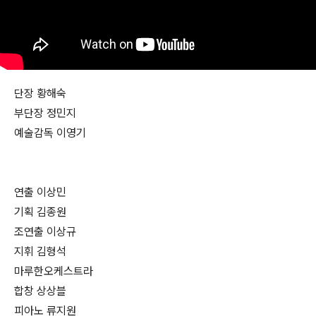
단장 황해숙
부단장 정민지
예술감독 이영기
연출 이상민
기획 김종원
조연출 이상규
지휘 김형석
마루한오케스트라
합창 상상블
피아노 류지원