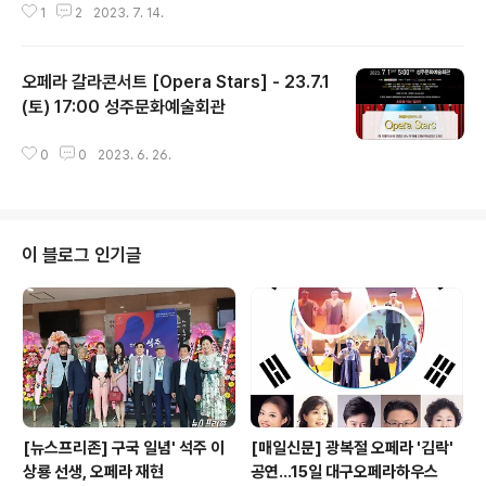
1
2
2023. 7. 14.
오페라 갈라콘서트 [Opera Stars] - 23.7.1
(토) 17:00 성주문화예술회관
글 내용
0
0
2023. 6. 26.
이 블로그 인기글
[뉴스프리존] 구국 일념' 석주 이
[매일신문] 광복절 오페라 '김락'
상룡 선생, 오페라 재현
공연…15일 대구오페라하우스