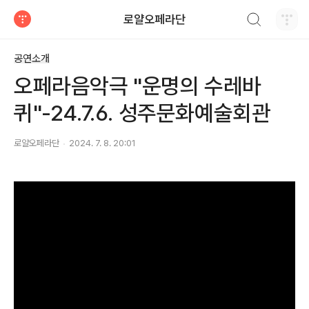
검색하기
로얄오페라단
티스토리
공연소개
오페라음악극 "운명의 수레바
퀴"-24.7.6. 성주문화예술회관
로얄오페라단
2024. 7. 8. 20:01