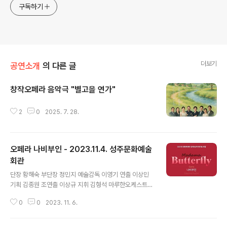
구독하기
더보기
공연소개
의 다른 글
창작오페라 음악극 "별고을 연가"
글 내용
2
0
2025. 7. 28.
오페라 나비부인 - 2023.11.4. 성주문화예술
회관
글 내용
단장 황해숙 부단장 정민지 예술감독 이영기 연출 이상민
기획 김종원 조연출 이상규 지휘 김형석 마루한오케스트라
합창 상상블 피아노 류지원 출 연 초초상 김 옥 핑커톤 이광
0
0
2023. 11. 6.
순 샤플레스 김만수 스즈키 김정화 고로 이현영 본조 임경
섭 신관 김용화 야쿠시데*야마도리 박정현 케이트 양수은
배우 이정민 전석형 아역 황유설