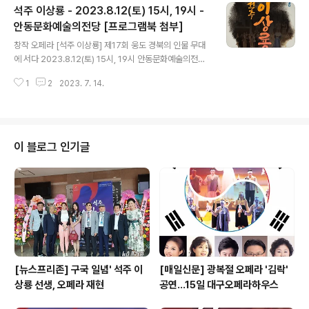
석주 이상룡 - 2023.8.12(토) 15시, 19시 -
안동문화예술의전당 [프로그램북 첨부]
글 내용
창작 오페라 [석주 이상룡] 제17회 웅도 경북의 인물 무대
에 서다 2023.8.12(토) 15시, 19시 안동문화예술의전당
▼ 공연 팜플렛[프로그램북] 다운 받기 ▼
1
2
2023. 7. 14.
이 블로그 인기글
[뉴스프리존] 구국 일념' 석주 이
[매일신문] 광복절 오페라 '김락'
상룡 선생, 오페라 재현
공연…15일 대구오페라하우스