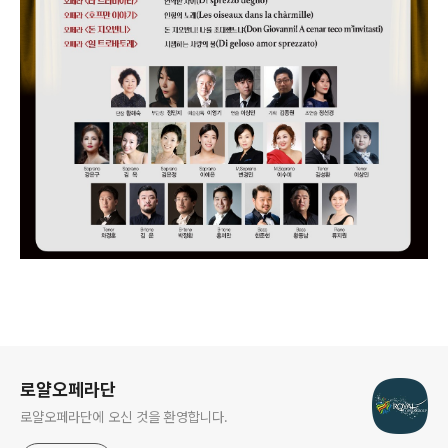
로그 정보
로얄오페라단
로얄오페라단에 오신 것을 환영합니다.