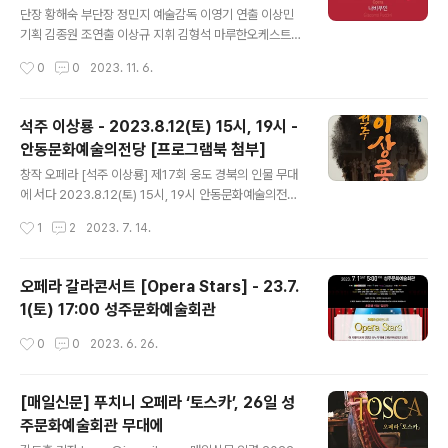
단장 황해숙 부단장 정민지 예술감독 이영기 연출 이상민
기획 김종원 조연출 이상규 지휘 김형석 마루한오케스트라
합창 상상블 피아노 류지원 출 연 초초상 김 옥 핑커톤 이광
작성시간
0
0
2023. 11. 6.
순 샤플레스 김만수 스즈키 김정화 고로 이현영 본조 임경
섭 신관 김용화 야쿠시데*야마도리 박정현 케이트 양수은
배우 이정민 전석형 아역 황유설
석주 이상룡 - 2023.8.12(토) 15시, 19시 -
안동문화예술의전당 [프로그램북 첨부]
글 내용
창작 오페라 [석주 이상룡] 제17회 웅도 경북의 인물 무대
에 서다 2023.8.12(토) 15시, 19시 안동문화예술의전당
▼ 공연 팜플렛[프로그램북] 다운 받기 ▼
작성시간
1
2
2023. 7. 14.
오페라 갈라콘서트 [Opera Stars] - 23.7.
1(토) 17:00 성주문화예술회관
작성시간
0
0
2023. 6. 26.
[매일신문] 푸치니 오페라 ‘토스카’, 26일 성
주문화예술회관 무대에
글 내용