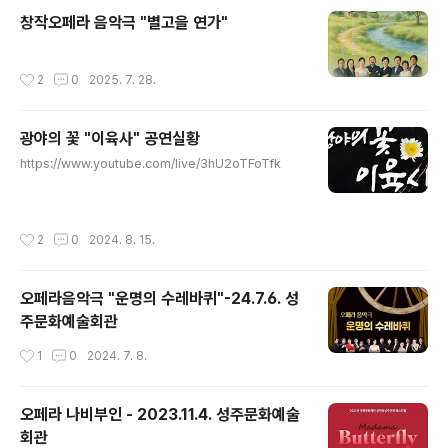
창작오페라 음악극 "별고을 연가"
작성시간
2
0
2025. 7. 28.
광야의 꽃 "이육사" 공연실황
글 내용
https://www.youtube.com/live/3hU2oTFoTfk
작성시간
2
0
2024. 8. 15.
오페라음악극 "운명의 수레바퀴"-24.7.6. 성
주문화예술회관
작성시간
1
0
2024. 7. 8.
오페라 나비부인 - 2023.11.4. 성주문화예술
회관
글 내용