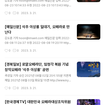
김도훈 기자 hoon@imaeil.com 매일신문 입력 2022-
08-23 10:14:33 수정 2022-08-23 10:13:43 http
s://news.imaeil.com/page/view/202208181042
작성시간
0
0
2023. 3. 21.
2539975 푸치니 오페라 ‘토스카’, 26일 성주문화예술회
관 무대에 로얄오페라단의 오페라 '토스카' 공연 포스터, 로
얄오페라단... news.imaeil.com 로얄오페라단의 오페라
[매일신문] 석주 이상룡 일대기, 오페라로 만
'토스카' 공연 포스터, 로얄오페라단 제공 푸치니의 오페라
난다
'토스카'가 26일 오후 7시 30분 경북 성주문화예술회관
글 내용
대공연장 무대에 오른다. 이 극장 상주단체인 로얄오페라
김도훈 기자 hoon@imaeil.com 매일신문 입력 2022-
단(단장 황해숙)이 제작해 선보이는 작품이다. '토스카'는 1
08-08 11:26:37 수정 2022-08-08 19:20:19 http
899년에 완성된 작품으로 '라보엠', '나비부인'과 함께 푸
s://news.imaeil.com/page/view/202208041447
작성시간
0
0
2023. 3. 21.
치니의 3대 걸작으..
3443109 석주 이상룡 일대기, 오페라로 만난다 창작오페
라 '석주 이상룡' 공연 모습. 로얄오페라단 제공... news.i
maeil.com 창작오페라 ‘석주 이상룡’…13일 안동문화예
[경북일보] 로얄오페라단, 임청각 복원 기념
술의전당 창작오페라 '석주 이상룡' 공연 모습. 로얄오페라
창작오페라 '석주 이상룡' 공연
단 제공 석주 이상룡 선생의 나라사랑과 희생정신을 그린
글 내용
로얄오페라단의 창작오페라 '석주 이상룡'이 13일 오후 3
곽성일 기자 승인 2021년 08월 02일 20시 55분 지면게
시와 7시 안동문화예술의전당 무대에 오른다. 오페라 '석
재일 2021년 08월 03일 화요일 15면 http://www.kyo
주 이상룡'은 석주 선생 생가인 '임청각' 복원을 기념해 지
ngbuk.co.kr/news/articleView.html?idxno=2080
작성시간
0
0
2023. 3. 21.
난 2018년 경북도와 로얄..
582 로얄오페라단, 임청각 복원 기념 창작오페라 '석주 이
상룡' 공연 - 경북일보 - 굿데이 굿뉴스 로얄오페라단(단장
황해숙)이 임청각 복원을 기념해 경북도와 야심차게 제작
[한국경제TV] 대한민국 오페라대상조직위원
한 창작오페라 ‘석주 이상룡’을 14일 안동문화예술의전당