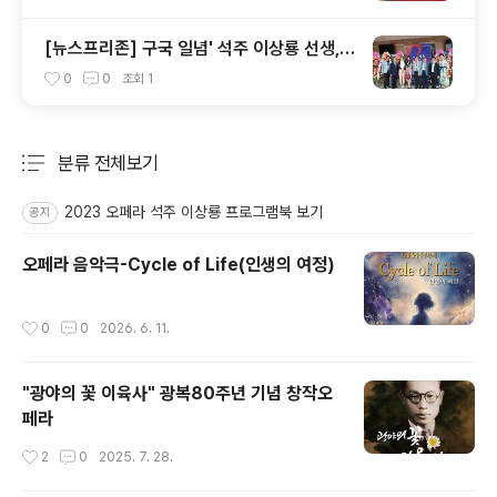
[뉴스프리존] 구국 일념' 석주 이상룡 선생,
오페라 재현
0
0
조회
1
분류 전체보기
주요 글 목록
2023 오페라 석주 이상룡 프로그램북 보기
공지
오페라 음악극-Cycle of Life(인생의 여정)
작성시간
0
0
2026. 6. 11.
"광야의 꽃 이육사" 광복80주년 기념 창작오
페라
작성시간
2
0
2025. 7. 28.