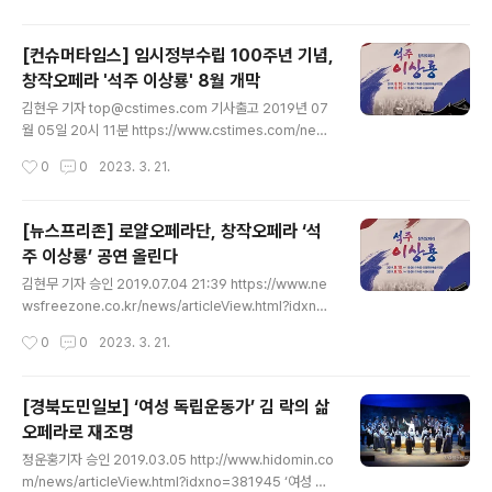
웅부..
페라 ‘김락’ 공연이 오는 7월 4일 오후 2시·7시 성주문화
예술회관에서 열린다. 경북도가 지난 2015년 광복 70주
[컨슈머타임스] 임시정부수립 100주년 기념,
년을 기념해 제작한 창작오페라 ‘김락’은 www.kbmaeil.
창작오페라 '석주 이상룡' 8월 개막
com 3·1독립만세운동 101주년 기념 창작오페라 ‘김락’
글 내용
공연 독립운동가로서 불꽃같은 삶 조명 내달 4일 성주 문
김현우 기자 top@cstimes.com 기사출고 2019년 07
예회관 로얄오페라단의 창작오페라 ‘김락’공연 모습. /로얄
월 05일 20시 11분 https://www.cstimes.com/new
오페라단 제공 3·1독립만세운동 101주년 기념 창작오페라
s/articleView.html?mod=news&act=articleView
작성시간
0
0
2023. 3. 21.
‘김락’ 공연이 오는 7월 ..
&idxno=309479 임시정부수립 100주년 기념, 창작오
페라 '석주 이상룡' 8월 개막 - 컨슈머타임스(Consumert
imes) [컨슈머타임스 김현우 기자] 로얄오페라단이 임시
[뉴스프리존] 로얄오페라단, 창작오페라 ‘석
정부수립과 독립만세운동 100주년을 맞이해 3년에 걸쳐
주 이상룡’ 공연 올린다
야심차게 제작한 창작오페라 '석주 이상룡'이 오는 8월 10
글 내용
일과 15일에 안동문화예술의전 www.cstimes.com 대
김현무 기자 승인 2019.07.04 21:39 https://www.ne
한민국 임시정부수립 100주년, 독립만세운동 100주년 기
wsfreezone.co.kr/news/articleView.html?idxno=
념 [컨슈머타임스 김현우 기자] 로얄오페라단이 임시정부
118777 로얄오페라단, 창작오페라 ‘석주 이상룡’ 공연 올
작성시간
0
0
2023. 3. 21.
수립과 독립만세운동 100주년..
린다 - 뉴스프리존 [뉴스프리존=김현무 기자] “석주선생
의 나라사랑의 숭고한 희생정신과 영웅적인 삶을 고스라니
담아내기 위해 최선을 다한 작품이다”로얄오페라단(단장
[경북도민일보] ‘여성 독립운동가’ 김 락의 삶
황해숙)은 오는 8월 10일가 15일 안동 www.newsfree
오페라로 재조명
zone.co.kr 대한민국 임시정부수립 100주년, 독립만세
글 내용
운동 100주년 기념 [뉴스프리존=김현무 기자] “석주선생
정운홍기자 승인 2019.03.05 http://www.hidomin.co
의 나라사랑의 숭고한 희생정신과 영웅적인 삶을 고스라니
m/news/articleView.html?idxno=381945 ‘여성 독