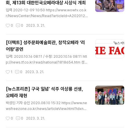
회, 제13회 대한민국오페라대상 시상식 개최
무대에 올린다. 이번 공연은 경북도 도정운영 기본 철학 w
글 내용
ww.kyongbuk.co.kr 14일 안동문화예술의전당 로얄오
입력 2020-12-09 10:50 https://www.wowtv.co.k
페라단(단장 황해숙)이 임청각 복원을 기념해 경북도와 야
r/NewsCenter/News/Read?articleId=A2020120
심차게 제작한 창작오페라 ‘석주 이상룡’을 14일 안동문화
90175&t=NN 대한민국 오페라대상조직위원회 제13회
작성시간
0
0
2023. 3. 21.
예술의전당 무대에 올린다. 이번 공연은..
대한민국오페라대상 시상식 개최 지난 7일 한국언론재단
프레스센터에서 대한민국 오페라대상조직위원회(위원장
이긍희)가 제13회 대한민국오페라대상 시상식을 개최하였
[더팩트] 성주문화예술회관, 창작오페라 ‘리
다. 우리나라 오페라계에서 최고의 권위를 인정받고 있 w
어왕’공연
ww.wowtv.co.kr 지난 7일 한국언론재단 프레스센터에
글 내용
서 대한민국 오페라대상조직위원회(위원장 이긍희)가 제1
입력: 2020.10.16 08:11 / 수정: 2020.10.16 08:11 htt
3회 대한민국오페라대상 시상식을 개최하였다. 우리나라
p://news.tf.co.kr/read/national/1818654.htm 성주
오페라계에서 최고의 권위를 인정받고 있는 대한민국오페
문화예술회관, 창작오페라 ‘리어왕’공연 성주문화예술회관
작성시간
1
0
2023. 3. 21.
라대상 시상식에서 `하늘이 내린 목소리`라는 별명을 얻으
이 16일부터 창작오페라 리어왕을 공연한다.사진은 공연
며 세계 최고 성악..
포스터/성주군 제공유튜브 생방송으로도 시청 가능[더팩
트ㅣ성주 =김서업 기자] 경북 성주군은 코로나19.. news.
[뉴스프리존] 구국 일념' 석주 이상룡 선생,
tf.co.kr 유튜브 생방송으로도 시청 가능 [더팩트ㅣ성주 =
오페라 재현
김서업 기자] 경북 성주군은 코로나19로 중단했던 문화예
글 내용
술회관 운영을 재개한다고 16일 밝혔다. 성주문화예술회
박성민 기자 승인 2020.08.10 15:32 https://www.ne
관은 ‘생활 속 거리두기’ 정부 지침에 따라 철저한 방역 시
wsfreezone.co.kr/news/articleView.html?idxno=
스템을 구축해 16일부터 로얄 오페라단의 창작오페라 ‘리
252111 '구국 일념' 석주 이상룡 선생, 오페라 재현 - 뉴스
작성시간
0
0
2023. 3. 21.
어왕’ 공연을 시작한다. 오는 24일..
프리존 [충남=뉴스프리존] 박성민기자= \'나라를 다시 찾
겠다\'는 일념으로 전 재산을 독립운동에 바치고 독립정신