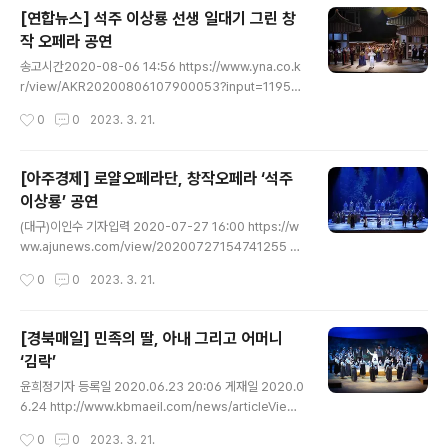
을 일깨운 석주 이상룡 선생의 일대기가 지난 8일 안동 문
[연합뉴스] 석주 이상룡 선생 일대기 그린 창
화예술의 전당 무대에 올랐다 www.newsfreezone.co.
작 오페라 공연
kr - 독립정신 일깨운 석주 이상룡, "나라를 찾기 전에는 내
글 내용
유골을 고국으로 가져가지 말라" '나라를 다시 찾겠다'는
송고시간2020-08-06 14:56 https://www.yna.co.k
일념으로 전 재산을 독립운동에 바치고 독립정신을 일깨운
r/view/AKR20200806107900053?input=1195m
석주 이상룡 선생의 일대기가 지난 8일 안동 문화예술의
석주 이상룡 선생 일대기 그린 창작 오페라 공연 | 연합뉴스
작성시간
0
0
2023. 3. 21.
전당 무대에 올랐다./ⓒ로..
(안동=연합뉴스) 한무선 기자 = 독립운동가 일대기를 담은
창작 오페라 '석주 이상룡'이 오는 8일 오후 2시와 7시 2
차례에 걸쳐 안동문화예술... www.yna.co.kr 대한민국
[아주경제] 로얄오페라단, 창작오페라 ‘석주
임시정부 초대 국무령의 불꽃 같은 삶 그려 (안동=연합뉴
이상룡’ 공연
스) 한무선 기자 = 독립운동가 일대기를 담은 창작 오페라
글 내용
'석주 이상룡'이 오는 8일 오후 2시와 7시 2차례에 걸쳐
(대구)이인수 기자입력 2020-07-27 16:00 https://w
안동문화예술의전당 무대에 오른다. 창작 오페라 '석주 이
ww.ajunews.com/view/20200727154741255 로
상룡' [경북도 제공. 재판매 및 DB 금지] 대한민국 임시정
얄오페라단, 창작오페라 ‘석주 이상룡’ 공연 | 아주경제 로
작성시간
0
0
2023. 3. 21.
부 수립 101주년을 맞아 로얄..
얄오페라단(단장 황해숙)이 대한민국임시정부 수립 101주
년을 기념하여 경상북도(도지사 이철우)와 야심차게 제작
한 창작오페라 ‘석주 이상룡’이 8월 8일 안동문화예술의전
[경북매일] 민족의 딸, 아내 그리고 어머니
당 웅부홀 무대 www.ajunews.com 대한민국 임시정부
‘김락’
수립 101주년 기념 경상북도와 야심차게... 사진은 로얄오
글 내용
페라단의 공연 모습이다. [사진=로얄오페라단 제공] 로얄
윤희정기자 등록일 2020.06.23 20:06 게재일 2020.0
오페라단(단장 황해숙)이 대한민국임시정부 수립 101주년
6.24 http://www.kbmaeil.com/news/articleView.
을 기념하여 경상북도(도지사 이철우)와 야심차게 제작한
html?idxno=849458 민족의 딸, 아내 그리고 어머니
작성시간
0
0
2023. 3. 21.
창작오페라 ‘석주 이상룡’이 8월 8일 안동문화예술의전당
‘김락’ - 경북매일 3·1독립만세운동 101주년 기념 창작오