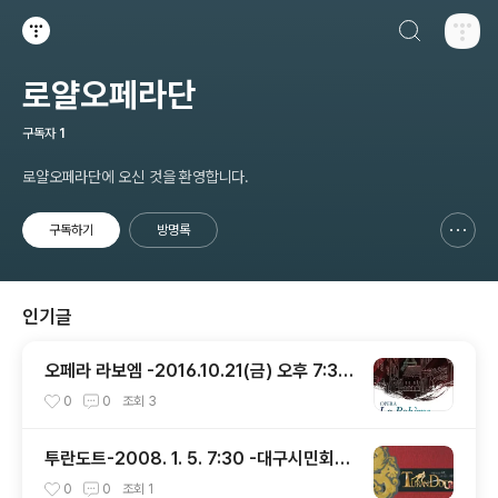
검색하기
티스토리
로얄오페라단
구독자
1
로얄오페라단에 오신 것을 환영합니다.
구독하기
방명록
신고하기 레이어
열기
인기글
오페라 라보엠 -2016.10.21(금) 오후 7:30
-성주문화예술회관
0
0
조회
3
투란도트-2008. 1. 5. 7:30 -대구시민회관
대공연장
0
0
조회
1