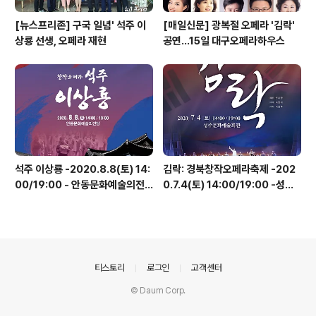
[뉴스프리존] 구국 일념' 석주 이
[매일신문] 광복절 오페라 '김락'
상룡 선생, 오페라 재현
공연…15일 대구오페라하우스
석주 이상룡 -2020.8.8(토) 14:
김락: 경북창작오페라축제 -202
00/19:00 - 안동문화예술의전
0.7.4(토) 14:00/19:00 -성주
당
문화예술회관
의안내
티스토리
로그인
고객센터
© Daum Corp.