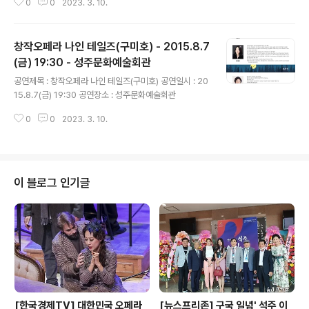
0
0
2023. 3. 10.
창작오페라 나인 테일즈(구미호) - 2015.8.7
(금) 19:30 - 성주문화예술회관
글 내용
공연제목 : 창작오페라 나인 테일즈(구미호) 공연일시 : 20
15.8.7(금) 19:30 공연장소 : 성주문화예술회관
0
0
2023. 3. 10.
이 블로그 인기글
[한국경제TV] 대한민국 오페라
[뉴스프리존] 구국 일념' 석주 이