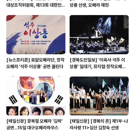
대상조직위원회, 제13회 대한민국
상룡 선생, 오페라 재현
오페라대상 시상식 개최
[뉴스프리존] 로얄오페라단, 창작
[경북도민일보] ‘이육사·석주 이
오페라 ‘석주 이상룡’ 공연 올린다
상룡’ 일대기, 뮤지컬·창작오페라
로 만난다
[매일신문] 광복절 오페라 '김락'
[매일신문] [경북의 혼] 제1부-나
공연…15일 대구오페라하우스
라사랑 11>심산 김창숙 선생