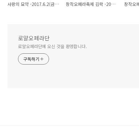
사랑의 묘약 -2017.6.2(금) 19:30 -성주문화예술회관
창작오페라축제 김락 -2017.3.16~17. 19:30, 3.18. 15:00 -안동문화예술의전당
로얄오페라단
로얄오페라단에 오신 것을 환영합니다.
구독하기