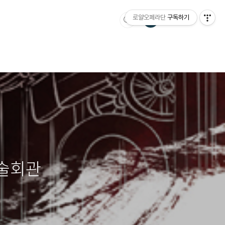
로얄오페라단
구독하기
예술회관