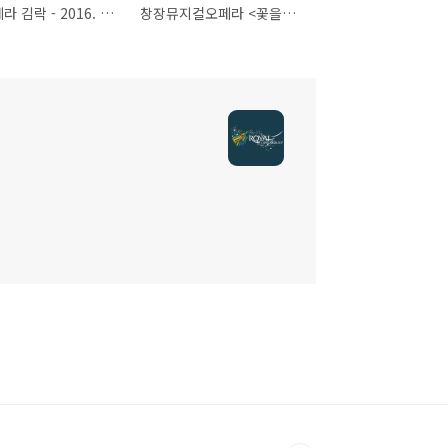
창작오페라 김락 - 2016. 7. 5(화) 7:30, 8. 15(월) 3:00, 7:30 -광문문화예술회관, 대구오페라하우스
창장뮤지컬오페라 <꽃을드려요> - 2016년 6월 3일 4시 -성주문화예술회관