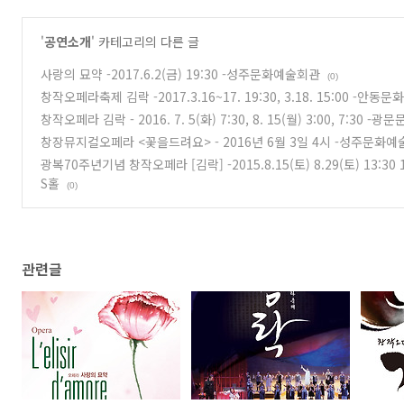
'
공연소개
' 카테고리의 다른 글
사랑의 묘약 -2017.6.2(금) 19:30 -성주문화예술회관
(0)
창작오페라축제 김락 -2017.3.16~17. 19:30, 3.18. 15:00 -안
창작오페라 김락 - 2016. 7. 5(화) 7:30, 8. 15(월) 3:00, 7:
창장뮤지컬오페라 <꽃을드려요> - 2016년 6월 3일 4시 -성주문화
광복70주년기념 창작오페라 [김락] -2015.8.15(토) 8.29(토) 13:3
S홀
(0)
관련글