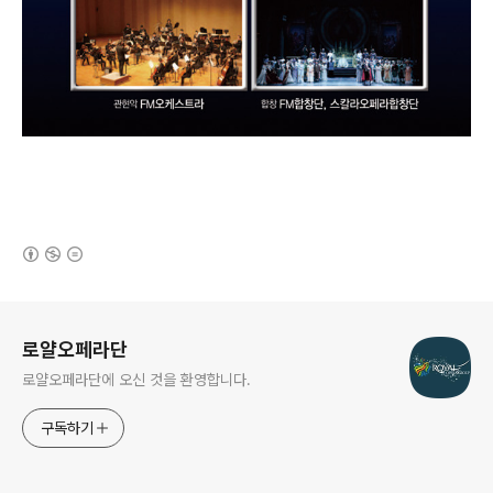
(새창열림)
로그 정보
로얄오페라단
로얄오페라단에 오신 것을 환영합니다.
구독하기