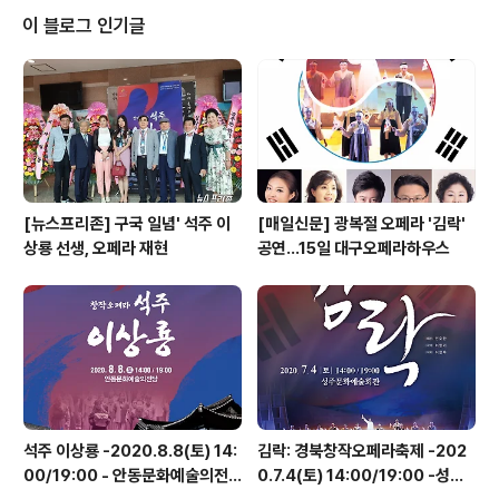
이 블로그 인기글
[뉴스프리존] 구국 일념' 석주 이
[매일신문] 광복절 오페라 '김락'
상룡 선생, 오페라 재현
공연…15일 대구오페라하우스
석주 이상룡 -2020.8.8(토) 14:
김락: 경북창작오페라축제 -202
00/19:00 - 안동문화예술의전
0.7.4(토) 14:00/19:00 -성주